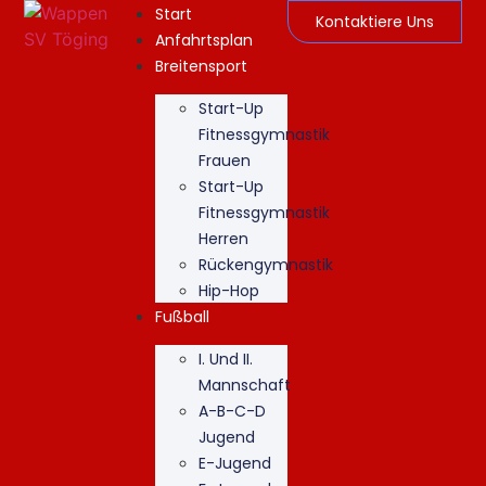
Start
Kontaktiere Uns
Anfahrtsplan
Breitensport
Start-Up
Fitnessgymnastik
Frauen
Start-Up
Fitnessgymnastik
Herren
Rückengymnastik
Hip-Hop
Fußball
I. Und II.
Mannschaft
A-B-C-D
Jugend
E-Jugend