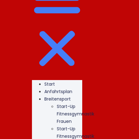
Start
Anfahrtsplan
Breitensport
Start-Up
Fitnessgymnastik
Frauen
Start-Up
Fitnessgymnastik