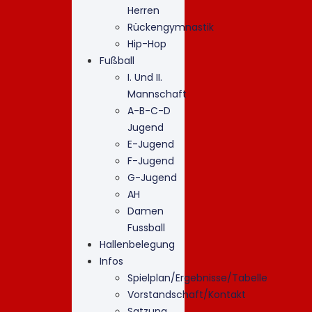
Herren
Rückengymnastik
Hip-Hop
Fußball
I. Und II.
Mannschaft
A-B-C-D
Jugend
E-Jugend
F-Jugend
G-Jugend
AH
Damen
Fussball
Hallenbelegung
Infos
Spielplan/Ergebnisse/Tabelle
Vorstandschaft/Kontakt
Satzung