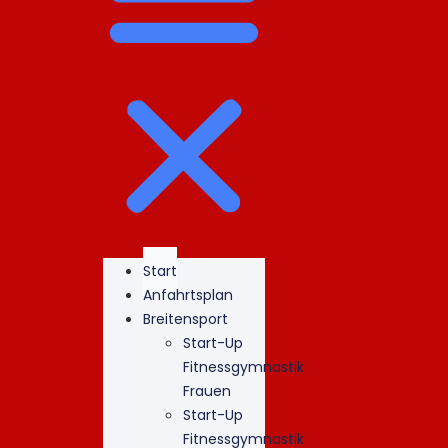
Start
Anfahrtsplan
Breitensport
Start-Up
Fitnessgymnastik
Frauen
Start-Up
Fitnessgymnastik