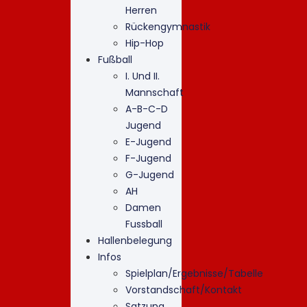
Herren
Rückengymnastik
Hip-Hop
Fußball
I. Und II.
Mannschaft
A-B-C-D
Jugend
E-Jugend
F-Jugend
G-Jugend
AH
Damen
Fussball
Hallenbelegung
Infos
Spielplan/Ergebnisse/Tabelle
Vorstandschaft/Kontakt
Satzung